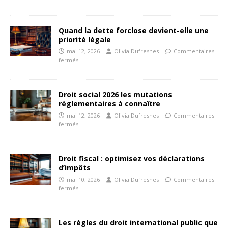
Quand la dette forclose devient-elle une
priorité légale
mai 12, 2026
Olivia Dufresnes
Commentaires
fermés
Droit social 2026 les mutations
réglementaires à connaître
mai 12, 2026
Olivia Dufresnes
Commentaires
fermés
Droit fiscal : optimisez vos déclarations
d’impôts
mai 10, 2026
Olivia Dufresnes
Commentaires
fermés
Les règles du droit international public que