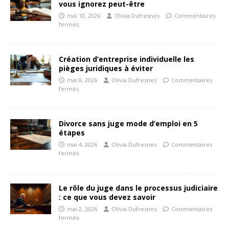
vous ignorez peut-être
mai 10, 2026
Olivia Dufresnes
Commentaires
fermés
Création d’entreprise individuelle les
pièges juridiques à éviter
mai 8, 2026
Olivia Dufresnes
Commentaires
fermés
Divorce sans juge mode d’emploi en 5
étapes
mai 4, 2026
Olivia Dufresnes
Commentaires
fermés
Le rôle du juge dans le processus judiciaire
: ce que vous devez savoir
mai 2, 2026
Olivia Dufresnes
Commentaires
fermés