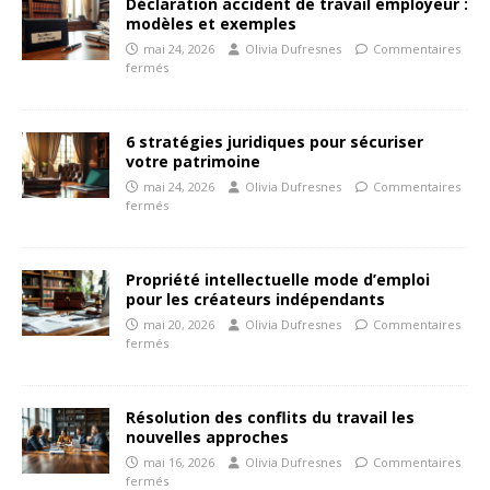
Déclaration accident de travail employeur :
modèles et exemples
mai 24, 2026
Olivia Dufresnes
Commentaires
fermés
6 stratégies juridiques pour sécuriser
votre patrimoine
mai 24, 2026
Olivia Dufresnes
Commentaires
fermés
Propriété intellectuelle mode d’emploi
pour les créateurs indépendants
mai 20, 2026
Olivia Dufresnes
Commentaires
fermés
Résolution des conflits du travail les
nouvelles approches
mai 16, 2026
Olivia Dufresnes
Commentaires
fermés