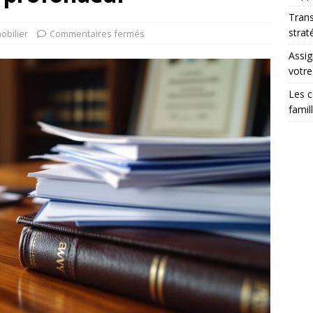
Trans
strat
obilier
Commentaires fermés
Assig
votr
Les c
famil