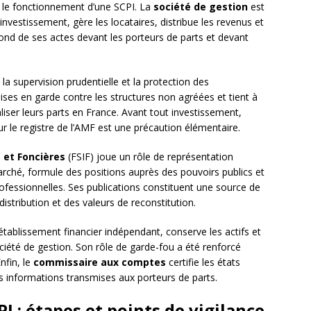
s le fonctionnement d’une SCPI. La
société de gestion
est
d’investissement, gère les locataires, distribue les revenus et
ond de ses actes devant les porteurs de parts et devant
la supervision prudentielle et la protection des
mises en garde contre les structures non agréées et tient à
liser leurs parts en France. Avant tout investissement,
 sur le registre de l’AMF est une précaution élémentaire.
 et Foncières
(FSIF) joue un rôle de représentation
 marché, formule des positions auprès des pouvoirs publics et
ofessionnelles. Ses publications constituent une source de
distribution et des valeurs de reconstitution.
tablissement financier indépendant, conserve les actifs et
ociété de gestion. Son rôle de garde-fou a été renforcé
nfin, le
commissaire aux comptes
certifie les états
des informations transmises aux porteurs de parts.
 : étapes et points de vigilance