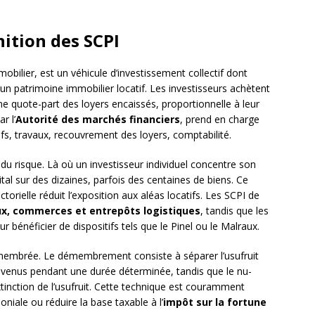
ition des SCPI
obilier, est un véhicule d’investissement collectif dont
n d’un patrimoine immobilier locatif. Les investisseurs achètent
e quote-part des loyers encaissés, proportionnelle à leur
r l’
Autorité des marchés financiers
, prend en charge
ifs, travaux, recouvrement des loyers, comptabilité.
u risque. Là où un investisseur individuel concentre son
pital sur des dizaines, parfois des centaines de biens. Ce
torielle réduit l’exposition aux aléas locatifs. Les SCPI de
x, commerces et entrepôts logistiques
, tandis que les
ur bénéficier de dispositifs tels que le Pinel ou le Malraux.
membrée. Le démembrement consiste à séparer l’usufruit
s revenus pendant une durée déterminée, tandis que le nu-
extinction de l’usufruit. Cette technique est couramment
oniale ou réduire la base taxable à l’
impôt sur la fortune