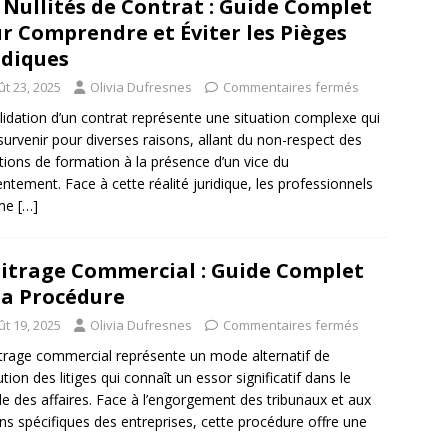
 Nullités de Contrat : Guide Complet
r Comprendre et Éviter les Pièges
idiques
ût 23, 2025
Olivia Dufresnes
Commentaires fermés
alidation d’un contrat représente une situation complexe qui
survenir pour diverses raisons, allant du non-respect des
tions de formation à la présence d’un vice du
ntement. Face à cette réalité juridique, les professionnels
me
[…]
itrage Commercial : Guide Complet
la Procédure
ût 19, 2025
Olivia Dufresnes
Commentaires fermés
itrage commercial représente un mode alternatif de
ution des litiges qui connaît un essor significatif dans le
 des affaires. Face à l’engorgement des tribunaux et aux
ns spécifiques des entreprises, cette procédure offre une