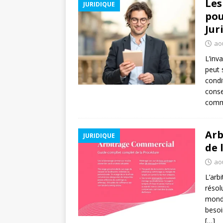
Les
JURIDIQUE
pou
Jur
ao
L’inv
peut 
condi
conse
com
Arb
JURIDIQUE
de 
ao
L’arb
résol
monde
besoi
[…]