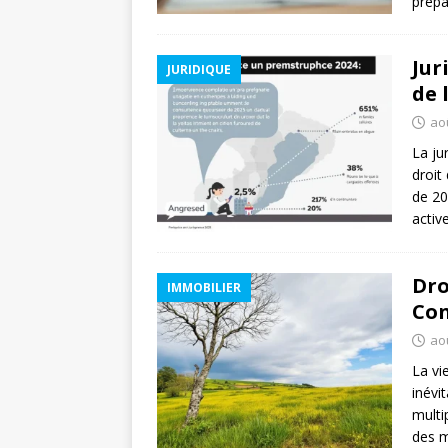
prépa
Jur
JURIDIQUE
de 
aoû
La ju
droit
de 20
activ
Dro
IMMOBILIER
Con
aoû
La vi
inévi
multi
des m