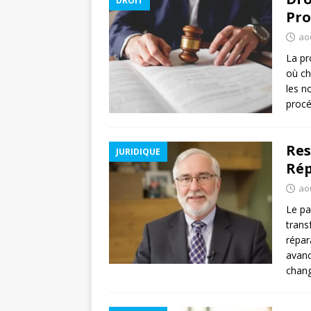
DROIT
Pro
ao
La pr
où ch
les n
proc
Res
JURIDIQUE
Rép
ao
Le pa
trans
répar
avanc
chan