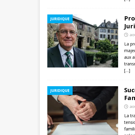
Pro
JURIDIQUE
Jur
ao
La pr
majeu
aux a
trans
[…]
Suc
JURIDIQUE
Fam
ao
La tr
tensi
famil