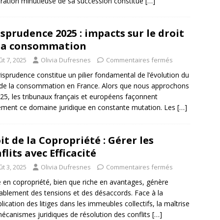
ration minutieuse de sa succession constitue
[…]
isprudence 2025 : impacts sur le droit
la consommation
t 7, 2025
Olivia Dufresnes
Commentaires fermés
risprudence constitue un pilier fondamental de l’évolution du
 de la consommation en France. Alors que nous approchons
25, les tribunaux français et européens façonnent
ement ce domaine juridique en constante mutation. Les
[…]
it de la Copropriété : Gérer les
flits avec Efficacité
t 3, 2025
Olivia Dufresnes
Commentaires fermés
e en copropriété, bien que riche en avantages, génère
tablement des tensions et des désaccords. Face à la
plication des litiges dans les immeubles collectifs, la maîtrise
écanismes juridiques de résolution des conflits
[…]