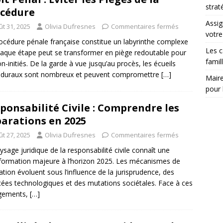
strat
cédure
Assig
ût 31, 2025
Olivia Dufresnes
Commentaires fermés
votr
océdure pénale française constitue un labyrinthe complexe
Les c
aque étape peut se transformer en piège redoutable pour
famil
on-initiés. De la garde à vue jusqu’au procès, les écueils
éduraux sont nombreux et peuvent compromettre
[…]
Maire
pour 
ponsabilité Civile : Comprendre les
arations en 2025
ût 27, 2025
Olivia Dufresnes
Commentaires fermés
ysage juridique de la responsabilité civile connaît une
formation majeure à l’horizon 2025. Les mécanismes de
ation évoluent sous l’influence de la jurisprudence, des
ées technologiques et des mutations sociétales. Face à ces
gements,
[…]