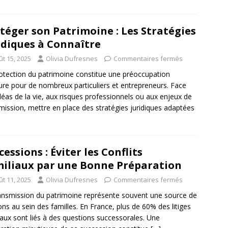
téger son Patrimoine : Les Stratégies
idiques à Connaître
ût 15, 2025
Olivia Dufresnes
Commentaires fermés
otection du patrimoine constitue une préoccupation
re pour de nombreux particuliers et entrepreneurs. Face
léas de la vie, aux risques professionnels ou aux enjeux de
mission, mettre en place des stratégies juridiques adaptées
cessions : Éviter les Conflits
iliaux par une Bonne Préparation
ût 11, 2025
Olivia Dufresnes
Commentaires fermés
ansmission du patrimoine représente souvent une source de
ons au sein des familles. En France, plus de 60% des litiges
iaux sont liés à des questions successorales. Une