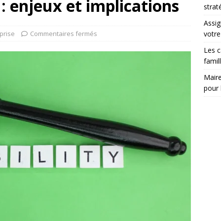
 : enjeux et implications
strat
Assig
prise
Commentaires fermés
votr
Les c
famil
Maire
pour 